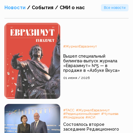
Новости
/
События
/
СМИ о нас
Все новости
#ЖурналЕвразимут
Вышел специальный
билингва-выпуск журнала
«Евразимут» №5 — в
продаже в «Азбуке Вкуса»
01 июня / 2026
#ТАСС
#ЖурналЕвразимут
#Редакционныйсовет
#Чупшева
#Кондрашов
#АСИ
Состоялось второе
заседание Редакционного