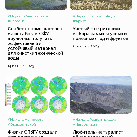
#Наука
#Очистка воды
#Наука
#Польза
#Ягоды
#Сорбент
#Фрукты
Сорбент промышленных
Ученый – о критериях
масштабов: в ЮФУ
выбора самых вкусных и
научились получать
полезных ягод и фруктов
эффективный и
14 июня / 2023
устойчивый материал
для очистки технической
воды
14 июня / 2023
#Наука
#Нейросеть
#Наука
#Редкая находка
#Озоновый слой
#Натуралисты
Физики СПбГУ создали
Любитель-натуралист
технологию для
обнаружил новый