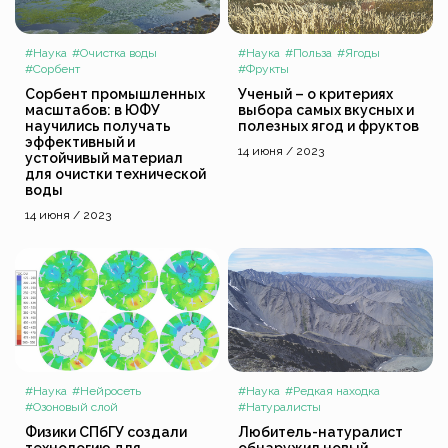
#Наука
#Очистка воды
#Наука
#Польза
#Ягоды
#Сорбент
#Фрукты
Сорбент промышленных
Ученый – о критериях
масштабов: в ЮФУ
выбора самых вкусных и
научились получать
полезных ягод и фруктов
эффективный и
14 июня / 2023
устойчивый материал
для очистки технической
воды
14 июня / 2023
#Наука
#Нейросеть
#Наука
#Редкая находка
#Озоновый слой
#Натуралисты
Физики СПбГУ создали
Любитель-натуралист
технологию для
обнаружил новый