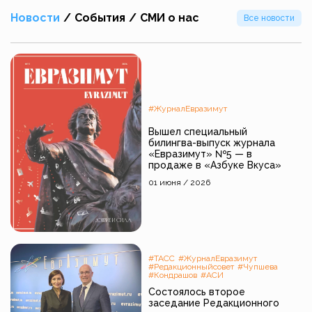
Новости
/
События
/
СМИ о нас
Все новости
#ЖурналЕвразимут
Вышел специальный
билингва-выпуск журнала
«Евразимут» №5 — в
продаже в «Азбуке Вкуса»
01 июня / 2026
#ТАСС
#ЖурналЕвразимут
#Редакционныйсовет
#Чупшева
#Кондрашов
#АСИ
Состоялось второе
заседание Редакционного