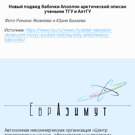
Новый подвид бабочки Аполлон арктический описан
учеными ТГУ и АлтГУ
Фото Романа Яковлева и Юрия Бахаева
Источник:
https://news.tsu.ru/news/lyubitel-naturalist-
obnaruzhil-novyy-podvid-redchayshey-arkticheskoy-
babochki/
Автономная некоммерческая организация «Центр
перспективных научно- образовательных программ