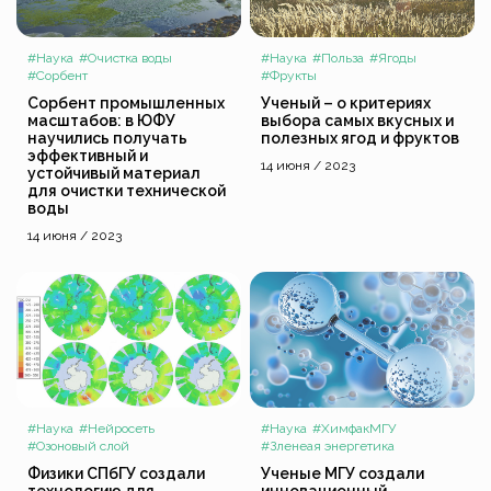
#Наука
#Очистка воды
#Наука
#Польза
#Ягоды
#Сорбент
#Фрукты
Сорбент промышленных
Ученый – о критериях
масштабов: в ЮФУ
выбора самых вкусных и
научились получать
полезных ягод и фруктов
эффективный и
14 июня / 2023
устойчивый материал
для очистки технической
воды
14 июня / 2023
#Наука
#Нейросеть
#Наука
#ХимфакМГУ
#Озоновый слой
#Зленеая энергетика
Физики СПбГУ создали
Ученые МГУ создали
технологию для
инновационный