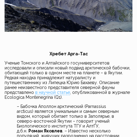
Хребет Арга-Тас
Ученые Томского и Алтайского госуниверситетов
исследовали и описали новый подвид арктической бабочки,
обитающей только в одном месте на планете – в Якутии.
Редкая находка принадлежит натуралисту и
путешественнику из Липецка Юрию Бахаеву. Описание
ранее неизвестного представителя северной фауны
представлено
в научной статье
, опубликованной в журнале
Ecologica Montenegrina (Q1).
– Бабочка Аполлон арктический (Parnassius
arcticus) является уникальным и самым северным
видом, который обитает только в Заполярье, в
северо-восточной Якутии – говорит ученый
Биологического института ТГУ и АлтГУ,
д.б.н.
Роман Яковлев
. – Известно несколько
популяций, живущих разрозненно на расстоянии