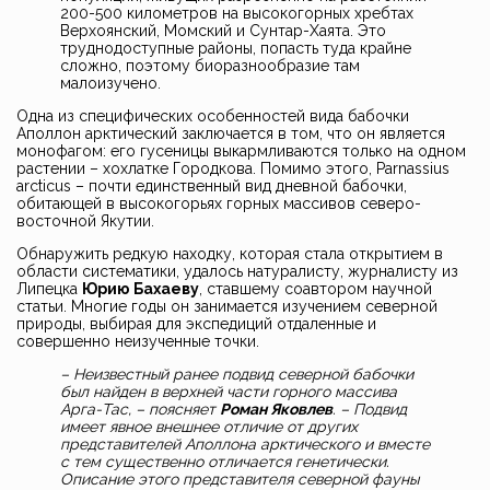
200-500 километров на высокогорных хребтах
Верхоянский, Момский и Сунтар-Хаята. Это
труднодоступные районы, попасть туда крайне
сложно, поэтому биоразнообразие там
малоизучено.
Одна из специфических особенностей вида бабочки
Аполлон арктический заключается в том, что он является
монофагом: его гусеницы выкармливаются только на одном
растении – хохлатке Городкова. Помимо этого, Parnassius
arcticus – почти единственный вид дневной бабочки,
обитающей в высокогорьях горных массивов северо-
восточной Якутии.
Обнаружить редкую находку, которая стала открытием в
области систематики, удалось натуралисту, журналисту из
Липецка
Юрию Бахаеву
, ставшему соавтором научной
статьи. Многие годы он занимается изучением северной
природы, выбирая для экспедиций отдаленные и
совершенно неизученные точки.
– Неизвестный ранее подвид северной бабочки
был найден в верхней части горного массива
Арга-Тас, – поясняет
Роман Яковлев
. – Подвид
имеет явное внешнее отличие от других
представителей Аполлона арктического и вместе
с тем существенно отличается генетически.
Описание этого представителя северной фауны