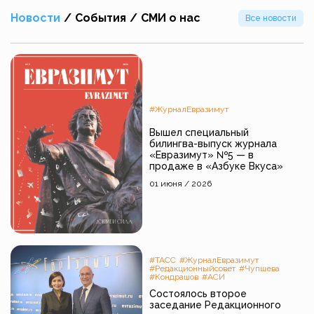
Новости
/
События
/
СМИ о нас
Все новости
#ЖурналЕвразимут
Вышел специальный
билингва-выпуск журнала
«Евразимут» №5 — в
продаже в «Азбуке Вкуса»
01 июня / 2026
#ТАСС
#ЖурналЕвразимут
#Редакционныйсовет
#Чупшева
#Кондрашов
#АСИ
Состоялось второе
заседание Редакционного