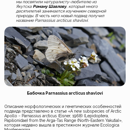
мы посвятили натуралисту-любителю из
Якутска
Роману Шавлову
, который много
десятилетий занимается изучением северной
природы. В честь него новый подвид получил
название Parnassius arcticus shavlovi.
Бабочка Parnassius arcticus shavlovi
Описание морфологических и генетических особенностей
подвида представлено в статье «A new subspecies of Arctic
Apollo − Parnassius arcticus (Eisner, 1968) (Lepidoptera,
Papilionidae) from the Arga-Tas Range (North-Eastern Yakutia)»,
которая недавно вышла в престижном журнале Ecologica
Montenegrina.